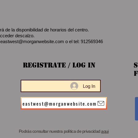
rá de la disponibilidad de horarios del centro.
 acceder descalzo.
:
eastwest@morganwebsite.com
o el tel: 912569346
Registrate / Log In
S
F
Log In
eastwest@morganwebsite.com
Podrás consultar nuestra política de privacidad
aqui