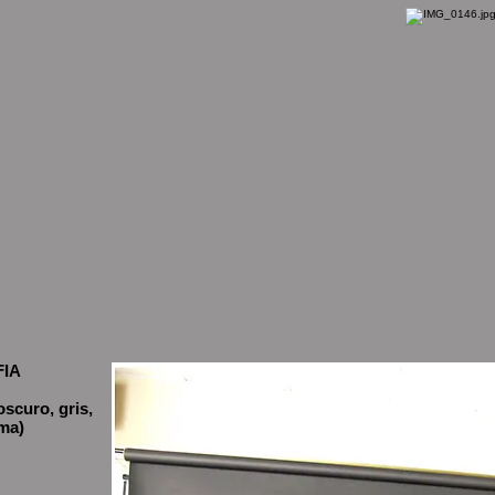
FIA
oscuro, gris,
ma)